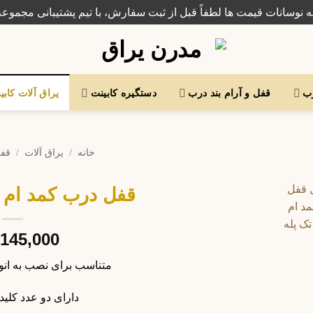
ه نوسانات قیمت ها لطفاً قبل از ثبت سفارش، با تیم پشتیبانی مجموعه
رب
قفل و آرام بند درب
دستگیره کابینت
یراق آلات کابی
خانه
/
یراق آلات
/
قفل
قفل درب کمد ام 
145,000
متناسب برای نصب به انوا
دارای دو عدد کلید 