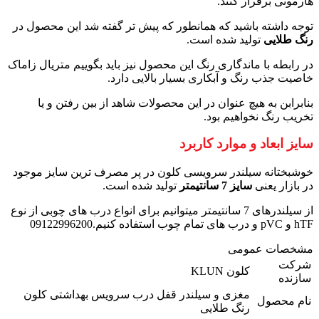
هارمونی برقرار کنند.
توجه داشته باشید که همانطور که پیش تر گفته شد این محصول در
رنگ طلایی
تولید شده است.
در رابطه با ماندگاری رنگ این محصول نیز باید بگوییم متریال زاماک
خاصیت جذب رنگ و آبکاری بسیار بالایی دارد.
بنابرابن به هیچ عنوان در این محصولات شاهد از بین رفتن و یا
تخریب رنگ نخواهیم بود.
سایز ابعاد و موارد کاربرد
خوشبختانه سیلندر سرویسی کلون در پر مصرف ترین سایز موجود
در بازار یعنی
سایز 7 سانتیمتر
تولید شده است.
از سیلندرهای 7 سانتیمتر میتوانیم برای انواع درب های چوبی از نوع
hTF و pVC و درب های تمام چوب استفاده کنیم.09122996200
مشخصات عمومی
شرکت
کلون KLUN
سازنده
مغزی و سیلندر قفل درب سرویس بهداشتی کلون
نام محصول
رنگ طلایی