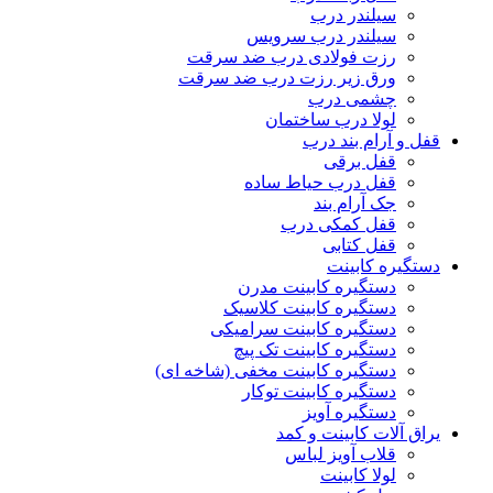
سیلندر درب
سیلندر درب سرویس
رزت فولادی درب ضد سرقت
ورق زیر رزت درب ضد سرقت
چشمی درب
لولا درب ساختمان
قفل و آرام بند درب
قفل برقی
قفل درب حیاط ساده
جک آرام بند
قفل کمکی درب
قفل کتابی
دستگیره کابینت
دستگیره کابینت مدرن
دستگیره کابینت کلاسیک
دستگیره کابینت سرامیکی
دستگیره کابینت تک پیچ
دستگیره کابینت مخفی (شاخه ای)
دستگیره کابینت توکار
دستگیره آویز
یراق آلات کابینت و کمد
قلاب آویز لباس
لولا کابینت