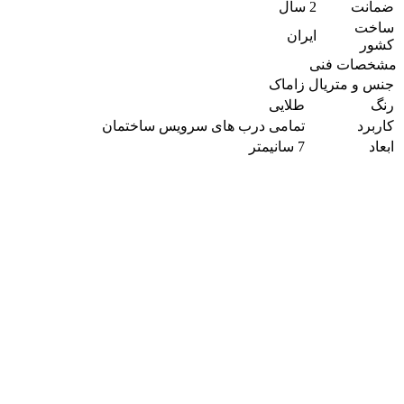
ضمانت
2 سال
ساخت
ایران
کشور
مشخصات فنی
جنس و متریال
زاماک
رنگ
طلایی
کاربرد
تمامی درب های سرویس ساختمان
ابعاد
7 سانیمتر
مشاهده
سیلندر درب سرویس
مغزی و سیلندر قفل درب سرویس بهداشتی کلون زیتونی
490,000
تومان