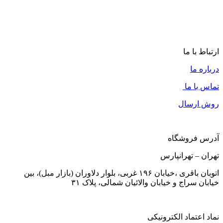
سیلندر درب سرویس بهداشتی A.G.H رنگ مشکی
495,000
تومان
ارتباط با ما
درباره ما
تماس با ما
روش ارسال
آدرس فروشگاه
تهران – تهرانپارس
اتوبان باقری ،خیابان ۱۹۶ غربی، بلوار دلاوران (بازار مبل)، بین
خیابان سراج و خیابان والائیان شمالی، پلاک ۳۱
نماد اعتماد الکترونیکی