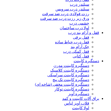
سیلندر درب
سیلندر درب سرویس
رزت فولادی درب ضد سرقت
ورق زیر رزت درب ضد سرقت
چشمی درب
لولا درب ساختمان
قفل و آرام بند درب
قفل برقی
قفل درب حیاط ساده
جک آرام بند
قفل کمکی درب
قفل کتابی
دستگیره کابینت
دستگیره کابینت مدرن
دستگیره کابینت کلاسیک
دستگیره کابینت سرامیکی
دستگیره کابینت تک پیچ
دستگیره کابینت مخفی (شاخه ای)
دستگیره کابینت توکار
دستگیره آویز
یراق آلات کابینت و کمد
قلاب آویز لباس
لولا کابینت