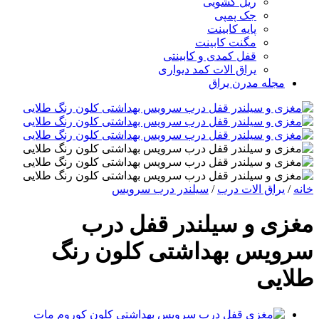
ریل کشویی
جک پمپی
پایه کابینت
مگنت کابینت
قفل کمدی و کابینتی
یراق الات کمد دیواری
مجله مدرن یراق
خانه
/
یراق الات درب
/
سیلندر درب سرویس
مغزی و سیلندر قفل درب
سرویس بهداشتی کلون رنگ
طلایی