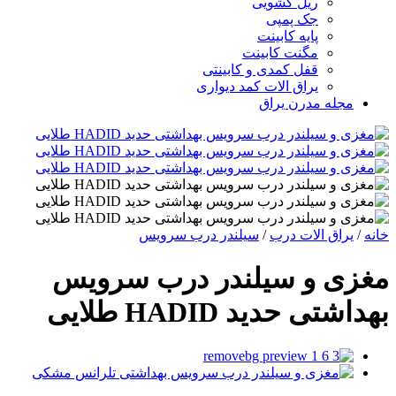
ریل کشویی
جک پمپی
پایه کابینت
مگنت کابینت
قفل کمدی و کابینتی
یراق الات کمد دیواری
مجله مدرن یراق
خانه
/
یراق الات درب
/
سیلندر درب سرویس
مغزی و سیلندر درب سرویس
بهداشتی حدید HADID طلایی