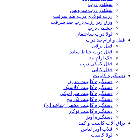
سیلندر درب
سیلندر درب سرویس
رزت فولادی درب ضد سرقت
ورق زیر رزت درب ضد سرقت
چشمی درب
لولا درب ساختمان
قفل و آرام بند درب
قفل برقی
قفل درب حیاط ساده
جک آرام بند
قفل کمکی درب
قفل کتابی
دستگیره کابینت
دستگیره کابینت مدرن
دستگیره کابینت کلاسیک
دستگیره کابینت سرامیکی
دستگیره کابینت تک پیچ
دستگیره کابینت مخفی (شاخه ای)
دستگیره کابینت توکار
دستگیره آویز
یراق آلات کابینت و کمد
قلاب آویز لباس
لولا کابینت