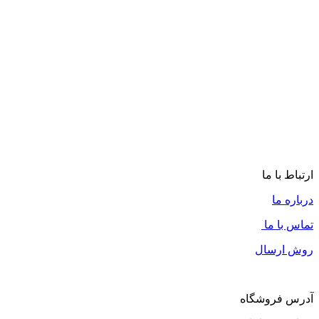
سیلندر درب سرویس بهداشتی حدید (طلایی، مشکی و کروم)
750,000
تومان
مشاهده
سیلندر درب سرویس
سیلندر درب سرویس بهداشتی A.G.H رنگ مشکی
495,000
تومان
ارتباط با ما
درباره ما
تماس با ما
روش ارسال
آدرس فروشگاه