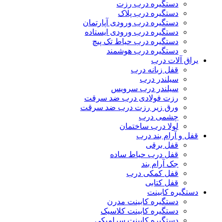
دستگیره درب رزت
دستگیره درب پلاک
دستگیره درب ورودی آپارتمان
دستگیره درب ورودی ایستاده
دستگیره درب حیاط تک پیچ
دستگیره درب هوشمند
یراق آلات درب
قفل زبانه درب
سیلندر درب
سیلندر درب سرویس
رزت فولادی درب ضد سرقت
ورق زیر رزت درب ضد سرقت
چشمی درب
لولا درب ساختمان
قفل و آرام بند درب
قفل برقی
قفل درب حیاط ساده
جک آرام بند
قفل کمکی درب
قفل کتابی
دستگیره کابینت
دستگیره کابینت مدرن
دستگیره کابینت کلاسیک
دستگیره کابینت سرامیکی