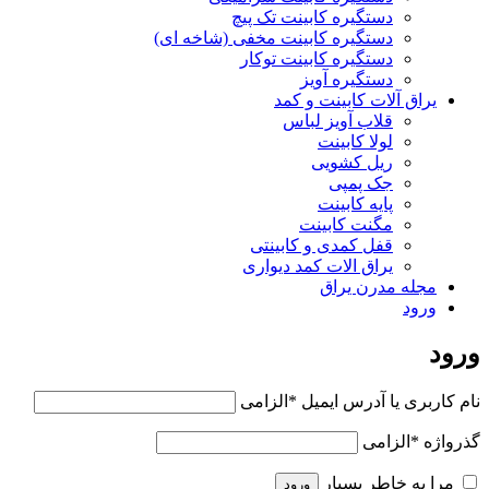
دستگیره کابینت تک پیچ
دستگیره کابینت مخفی (شاخه ای)
دستگیره کابینت توکار
دستگیره آویز
یراق آلات کابینت و کمد
قلاب آویز لباس
لولا کابینت
ریل کشویی
جک پمپی
پایه کابینت
مگنت کابینت
قفل کمدی و کابینتی
یراق الات کمد دیواری
مجله مدرن یراق
ورود
ورود
نام کاربری یا آدرس ایمیل
*
الزامی
گذرواژه
*
الزامی
مرا به خاطر بسپار
ورود