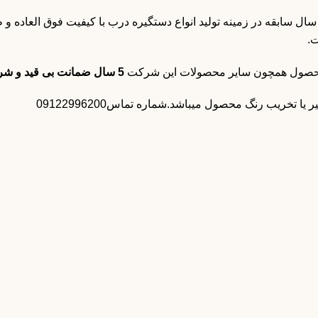
ورتی (Boretti) با چندین سال سابقه در زمینه تولید انواع دستگیره درب با کیفیت فوق 
.
 محصول همچون سایر محصولات این شرکت
5 سال ضمانت بی قید و شرط
 تخریب رنگ محصول میباشد.شماره تماس09122996200
مشاهده
دستگیره درب پلاک
دستگیره درب مدل 3007 رنگ زیتونی