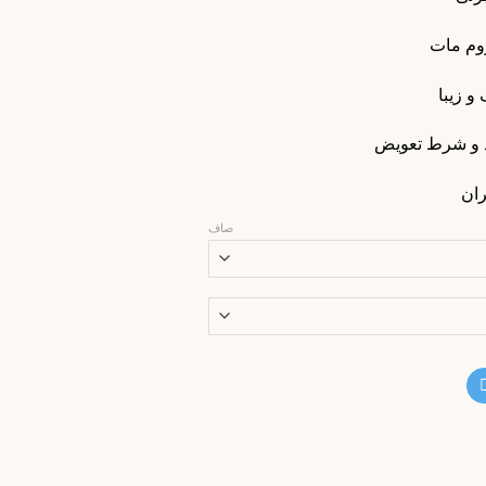
وم مات
 زیبا
ان
صاف