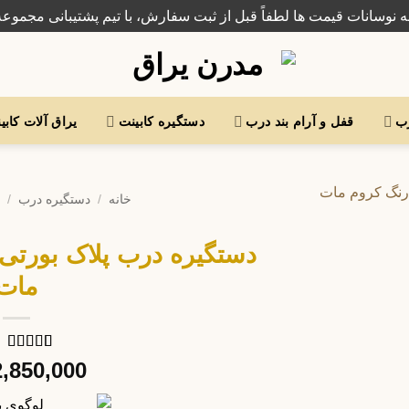
ه نوسانات قیمت ها لطفاً قبل از ثبت سفارش، با تیم پشتیبانی مجموعه
رب
قفل و آرام بند درب
دستگیره کابینت
یراق آلات کابی
خانه
/
دستگیره درب
/
مات
1
امتیاز
4
از
2,850,000
5 امتیاز
مشتری