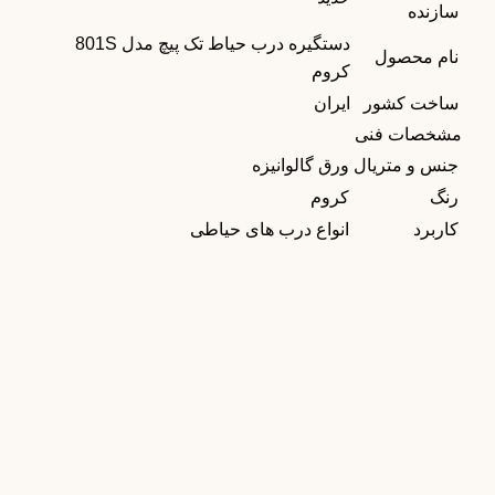
سازنده
دستگیره درب حیاط تک پیچ مدل 801S
نام محصول
کروم
ساخت کشور
ایران
مشخصات فنی
جنس و متریال
ورق گالوانیزه
رنگ
کروم
کاربرد
انواع درب های حیاطی
دستگیره درب رزت
دستگیره درب رزت بورتی مدل 7592S رنگ مشکی
3,400,000
تومان