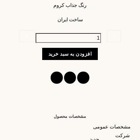
رنگ جذاب کروم
ساخت ایران
دستگیره
افزودن به سبد خرید
درب
حیاط
تک
پیچ
مدل
801S
کروم
عدد
مشخصات محصول
مشخصات عمومی
شرکت
حدید