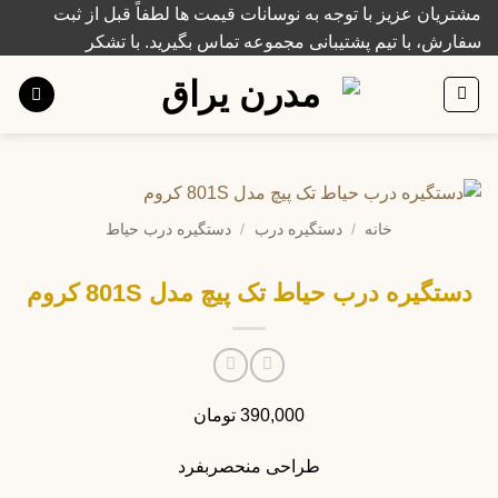
Ski
مشتریان عزیز با توجه به نوسانات قیمت ها لطفاً قبل از ثبت
t
سفارش، با تیم پشتیبانی مجموعه تماس بگیرید. با تشکر
conten
خانه
/
دستگیره درب
/
دستگیره درب حیاط
دستگیره درب حیاط تک پیچ مدل 801S کروم
390,000
تومان
طراحی منحصربفرد