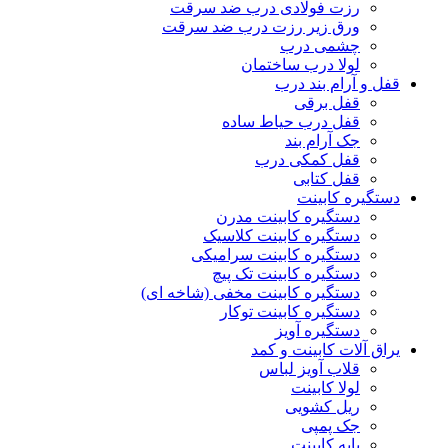
رزت فولادی درب ضد سرقت
ورق زیر رزت درب ضد سرقت
چشمی درب
لولا درب ساختمان
قفل و آرام بند درب
قفل برقی
قفل درب حیاط ساده
جک آرام بند
قفل کمکی درب
قفل کتابی
دستگیره کابینت
دستگیره کابینت مدرن
دستگیره کابینت کلاسیک
دستگیره کابینت سرامیکی
دستگیره کابینت تک پیچ
دستگیره کابینت مخفی (شاخه ای)
دستگیره کابینت توکار
دستگیره آویز
یراق آلات کابینت و کمد
قلاب آویز لباس
لولا کابینت
ریل کشویی
جک پمپی
پایه کابینت