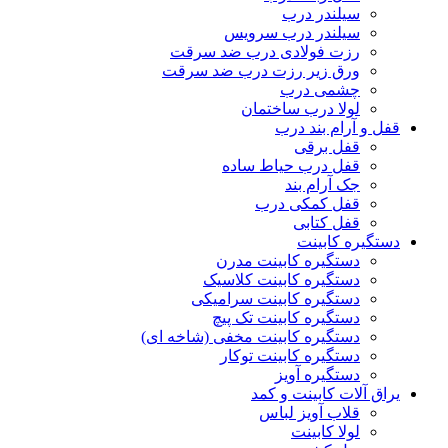
سیلندر درب
سیلندر درب سرویس
رزت فولادی درب ضد سرقت
ورق زیر رزت درب ضد سرقت
چشمی درب
لولا درب ساختمان
قفل و آرام بند درب
قفل برقی
قفل درب حیاط ساده
جک آرام بند
قفل کمکی درب
قفل کتابی
دستگیره کابینت
دستگیره کابینت مدرن
دستگیره کابینت کلاسیک
دستگیره کابینت سرامیکی
دستگیره کابینت تک پیچ
دستگیره کابینت مخفی (شاخه ای)
دستگیره کابینت توکار
دستگیره آویز
یراق آلات کابینت و کمد
قلاب آویز لباس
لولا کابینت