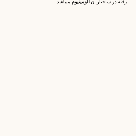
رفته در ساختار آن
آلومینیوم
میباشد.
قلاب آویز لباس
قلاب آویز لباس فارا مدل 106
275,000
تومان
قلاب آویز لباس
قلاب آویز لباس رنگ کروم مات بورتی
585,000
تومان