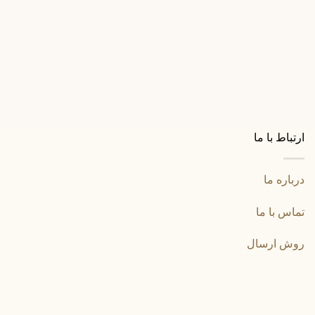
قلاب آویز لباس
قلاب آویز لباس آلفا مدل 8315 رنگ زیتونی
220,000
تومان
ارتباط با ما
درباره ما
تماس با ما
روش ارسال