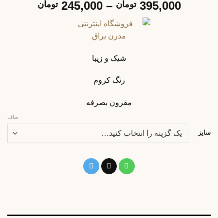
Price
245,000
–
395,000
تومان
تومان
range:
hrough
395,000 توما
شیک و زیبا
رنگ کروم
مقرون بصرفه
صاف
سایز