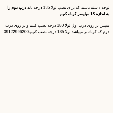
توجه داشته باشید که برای نصب لولا 135 درجه باید
درب دوم را
به اندازه 18 میلیمتر کوتاه کنیم.
سپس بر روی درب اول لولا 180 درجه نصب کنیم و بر روی درب
دوم که کوتاه تر میباشد لولا 135 درجه نصب کنیم.09122996200
لولا درب کابینت
لولا گازور توکار آرام بند
195,000
تومان
لولا درب کابینت
لولا کابینت ساده دو پیچ