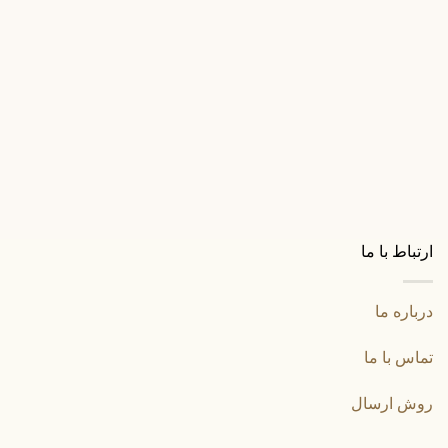
2,900,000
تومان
دستگیره درب رزت
دستگیره درب رزت AGH مدل 7182 رنگ مشکی
1,250,000
تومان
ارتباط با ما
درباره ما
تماس با ما
روش ارسال