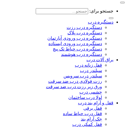
جستجو برای:
دستگیره درب
دستگیره درب رزت
دستگیره درب پلاک
دستگیره درب ورودی آپارتمان
دستگیره درب ورودی ایستاده
دستگیره درب حیاط تک پیچ
دستگیره درب هوشمند
یراق آلات درب
قفل زبانه درب
سیلندر درب
سیلندر درب سرویس
رزت فولادی درب ضد سرقت
ورق زیر رزت درب ضد سرقت
چشمی درب
لولا درب ساختمان
قفل و آرام بند درب
قفل برقی
قفل درب حیاط ساده
جک آرام بند
قفل کمکی درب