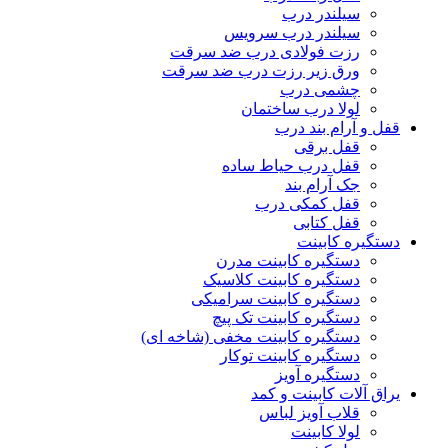
سیلندر درب
سیلندر درب سرویس
رزت فولادی درب ضد سرقت
ورق زیر رزت درب ضد سرقت
چشمی درب
لولا درب ساختمان
قفل و آرام بند درب
قفل برقی
قفل درب حیاط ساده
جک آرام بند
قفل کمکی درب
قفل کتابی
دستگیره کابینت
دستگیره کابینت مدرن
دستگیره کابینت کلاسیک
دستگیره کابینت سرامیکی
دستگیره کابینت تک پیچ
دستگیره کابینت مخفی (شاخه ای)
دستگیره کابینت توکار
دستگیره آویز
یراق آلات کابینت و کمد
قلاب آویز لباس
لولا کابینت