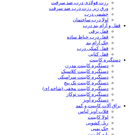
رزت فولادی درب ضد سرقت
ورق زیر رزت درب ضد سرقت
چشمی درب
لولا درب ساختمان
قفل و آرام بند درب
قفل برقی
قفل درب حیاط ساده
جک آرام بند
قفل کمکی درب
قفل کتابی
دستگیره کابینت
دستگیره کابینت مدرن
دستگیره کابینت کلاسیک
دستگیره کابینت سرامیکی
دستگیره کابینت تک پیچ
دستگیره کابینت مخفی (شاخه ای)
دستگیره کابینت توکار
دستگیره آویز
یراق آلات کابینت و کمد
قلاب آویز لباس
لولا کابینت
ریل کشویی
جک پمپی
پایه کابینت