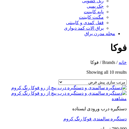
ریل کشویی
جک پمپی
پایه کابینت
مگنت کابینت
قفل کمدی و کابینتی
یراق الات کمد دیواری
مجله مدرن یراق
فوکا
خانه
/
Brands
/
فوکا
Showing all 10 results
مشاهده
دستگیره درب ورودی ایستاده
دستگیره سالمندی فوکا رنگ کروم
780,000
تومان