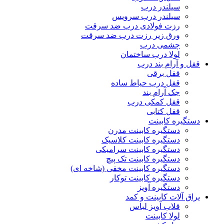
سیلندر درب
سیلندر درب سرویس
رزت فولادی درب ضد سرقت
ورق زیر رزت درب ضد سرقت
چشمی درب
لولا درب ساختمان
قفل و آرام بند درب
قفل برقی
قفل درب حیاط ساده
جک آرام بند
قفل کمکی درب
قفل کتابی
دستگیره کابینت
دستگیره کابینت مدرن
دستگیره کابینت کلاسیک
دستگیره کابینت سرامیکی
دستگیره کابینت تک پیچ
دستگیره کابینت مخفی (شاخه ای)
دستگیره کابینت توکار
دستگیره آویز
یراق آلات کابینت و کمد
قلاب آویز لباس
لولا کابینت