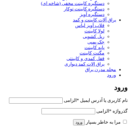
دستگیره کابینت مخفی (شاخه ای)
دستگیره کابینت توکار
دستگیره آویز
یراق آلات کابینت و کمد
قلاب آویز لباس
لولا کابینت
ریل کشویی
جک پمپی
پایه کابینت
مگنت کابینت
قفل کمدی و کابینتی
یراق الات کمد دیواری
مجله مدرن یراق
ورود
ورود
نام کاربری یا آدرس ایمیل
*
الزامی
گذرواژه
*
الزامی
مرا به خاطر بسپار
ورود