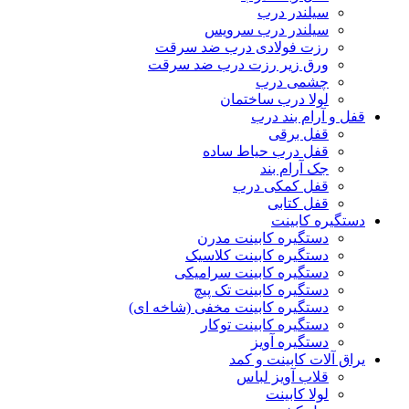
سیلندر درب
سیلندر درب سرویس
رزت فولادی درب ضد سرقت
ورق زیر رزت درب ضد سرقت
چشمی درب
لولا درب ساختمان
قفل و آرام بند درب
قفل برقی
قفل درب حیاط ساده
جک آرام بند
قفل کمکی درب
قفل کتابی
دستگیره کابینت
دستگیره کابینت مدرن
دستگیره کابینت کلاسیک
دستگیره کابینت سرامیکی
دستگیره کابینت تک پیچ
دستگیره کابینت مخفی (شاخه ای)
دستگیره کابینت توکار
دستگیره آویز
یراق آلات کابینت و کمد
قلاب آویز لباس
لولا کابینت