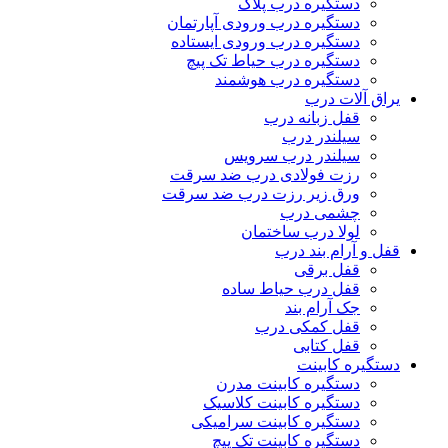
دستگیره درب پلاک
دستگیره درب ورودی آپارتمان
دستگیره درب ورودی ایستاده
دستگیره درب حیاط تک پیچ
دستگیره درب هوشمند
یراق آلات درب
قفل زبانه درب
سیلندر درب
سیلندر درب سرویس
رزت فولادی درب ضد سرقت
ورق زیر رزت درب ضد سرقت
چشمی درب
لولا درب ساختمان
قفل و آرام بند درب
قفل برقی
قفل درب حیاط ساده
جک آرام بند
قفل کمکی درب
قفل کتابی
دستگیره کابینت
دستگیره کابینت مدرن
دستگیره کابینت کلاسیک
دستگیره کابینت سرامیکی
دستگیره کابینت تک پیچ