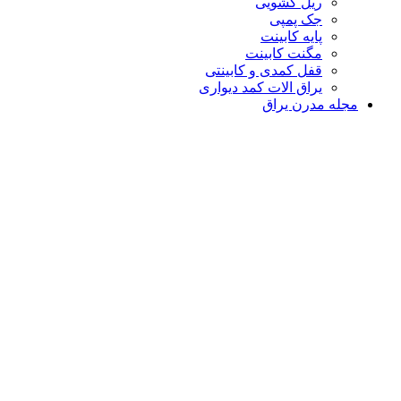
ریل کشویی
جک پمپی
پایه کابینت
مگنت کابینت
قفل کمدی و کابینتی
یراق الات کمد دیواری
مجله مدرن یراق