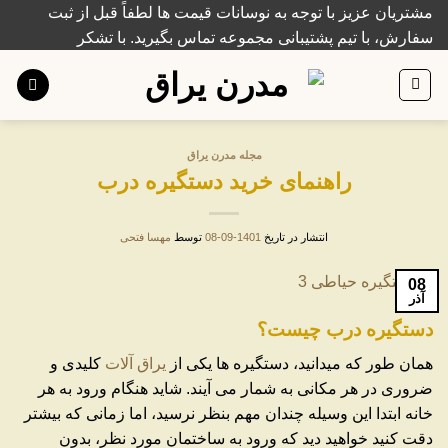
Ski
مشتریان عزیز با توجه به نوسانات قیمت ها لطفاً قبل از ثبت
t
سفارش، با تیم پشتیبانی مجموعه تماس بگیرید. با تشکر
conten
مجله مدرن یراق
راهنمای خرید دستگیره درب
انتشار در تاریخ
1401-09-08
توسط
مهسا فتحی
08
آذر
دستگیره درب چیست؟
همان طور که میدانید، دستگیره ها یکی از
یراق آلات
کلیدی و
ضروری در هر مکانی به شمار می آیند. شاید هنگام ورود به هر
خانه ابتدا این وسیله چندان مهم بنظر نرسید، اما زمانی که بیشتر
دقت کنید خواهید دید که ورود به ساختمان مورد نظر، بدون