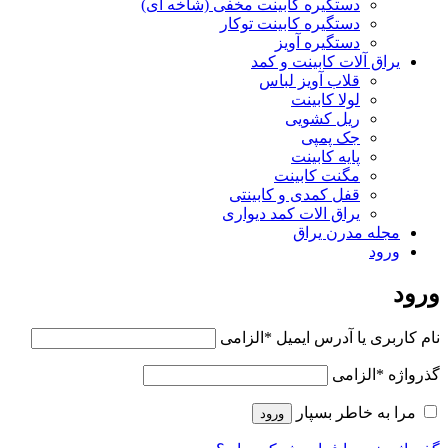
دستگیره کابینت مخفی (شاخه ای)
دستگیره کابینت توکار
دستگیره آویز
یراق آلات کابینت و کمد
قلاب آویز لباس
لولا کابینت
ریل کشویی
جک پمپی
پایه کابینت
مگنت کابینت
قفل کمدی و کابینتی
یراق الات کمد دیواری
مجله مدرن یراق
ورود
ورود
نام کاربری یا آدرس ایمیل
*
الزامی
گذرواژه
*
الزامی
مرا به خاطر بسپار
ورود