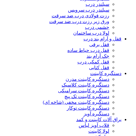
سیلندر درب
سیلندر درب سرویس
رزت فولادی درب ضد سرقت
ورق زیر رزت درب ضد سرقت
چشمی درب
لولا درب ساختمان
قفل و آرام بند درب
قفل برقی
قفل درب حیاط ساده
جک آرام بند
قفل کمکی درب
قفل کتابی
دستگیره کابینت
دستگیره کابینت مدرن
دستگیره کابینت کلاسیک
دستگیره کابینت سرامیکی
دستگیره کابینت تک پیچ
دستگیره کابینت مخفی (شاخه ای)
دستگیره کابینت توکار
دستگیره آویز
یراق آلات کابینت و کمد
قلاب آویز لباس
لولا کابینت