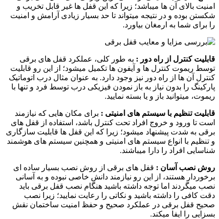
امنیت بالای آن ها میباشد؛ زیرا که این قفل ها غیر قابل تخریب و
شکستن بوده و در نتیجه میتواند تا حد بسیار زیادی آرامش و امنیت
را برای شما به ارمغان بیاورد.
قابلیت کنترل از راه دور :
به طور کلی، عملکرد قفل های برقی
توسط ریموت کنترل ها و آیفون ها تکمیل میشود؛ از این رو قابلیت
کنترل آن ها از راه دور نیز وجود دارد. به عنوان مثال درب اتوماتیک
پارکینگ را بدون نیاز به باز نمودن فیزیکی درب توسط فرد و تنها با
ریموت، میتوانید باز و یا بسته نمایید.
قابلیت تنظیم با سیستم های امنیتی :
برای مکان هایی که نیازمند
است تا ورود و خروج افراد تحت کنترل باشد، استفاده از قفل های
برقی به شدت پیشنهاد میشود؛ زیرا که این قفل ها قابلیت سازگاری
و تنظیم با انواع سیستم های امنیتی و همچنین سیستم های هوشمند
شناسایی افراد را دارا میباشند.
روش نصب آسان :
قفل های برقی از روش نصب بسیار ساده ای
برخوردار هستند، از این رو نیازمند دانش خاصی نبوده و به آسانی
نصب میگردند اما توجه داشته باشید هنگام نصب قفل برقی باید
دقت کافی را داشته باشید و نکاتی را رعایت نمایید؛ زیرا نصب
صحیح قفل برقی در عملکرد صحیح و حفظ امنیت ساختمان نقش
بسزایی را ایفا میکند.