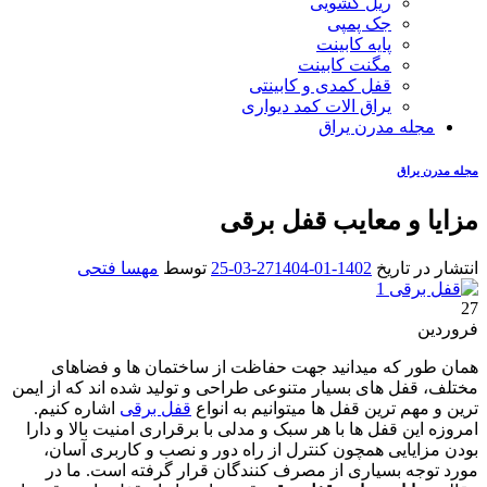
ریل کشویی
جک پمپی
پایه کابینت
مگنت کابینت
قفل کمدی و کابینتی
یراق الات کمد دیواری
مجله مدرن یراق
مجله مدرن یراق
مزایا و معایب قفل برقی
انتشار در تاریخ
1402-01-27
1404-03-25
توسط
مهسا فتحی
27
فروردین
همان طور که میدانید جهت حفاظت از ساختمان ها و فضاهای
مختلف، قفل های بسیار متنوعی طراحی و تولید شده اند که از ایمن
ترین و مهم ترین قفل ها میتوانیم به انواع
قفل برقی
اشاره کنیم.
امروزه این قفل ها با هر سبک و مدلی با برقراری امنیت بالا و دارا
بودن مزایایی همچون کنترل از راه دور و نصب و کاربری آسان،
مورد توجه بسیاری از مصرف کنندگان قرار گرفته است. ما در