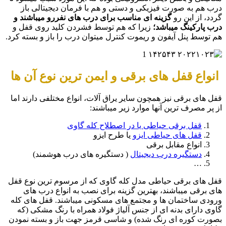
درب هم به صورت فیزیکی و دستی و هم با فرمان دیجیتالی باز
گردد، از این رو
گزینه ای مناسب برای درب های نفررو میباشند و
درب پارکینگ میباشد؛
زیرا که هم توسط فشردن کلید روی قفل و
هم توسط پنل آیفون و ریموت کنترل میتوان درب را باز و بسته کرد.
انواع قفل های برقی و ایمن ترین نوع آن ها
قفل های برقی نیز همچون سایر یراق آلات، انواع مختلفی دارند اما
از پر مصرف ترین آنها موارد زیر میباشند:
قفل برقی حیاطی یا در اصطلاح کله گاوی
قفل های حیاطی ایزو
یا طرح ایزو
انواع مقابل برقی
دستگیره درب دیجیتال
( دستگیره های درب هوشمند)
…
قفل های برقی حیاطی مدل کله گاوی که از مرسوم ترین نوع قفل
های برقی میباشند، بهترین گزینه برای نصب به انواع درب های
ورودی ساختمان ها و مجتمع های مسکونی میباشند. قفل های کله
گاوی دارای بدنه ای از جنس آلیاژ فولاد همراه با رنگ مشکی (که
بصورت کوره ای رنگ شده) و شاسی قرمز جهت باز و بسته نمودن